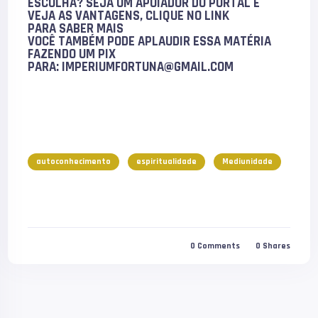
ESCOLHA? SEJA UM APOIADOR DO PORTAL E
VEJA AS VANTAGENS, CLIQUE NO LINK
PARA
SABER MAIS
VOCÊ TAMBÉM PODE
APLAUDIR
ESSA MATÉRIA
FAZENDO UM PIX
PARA:
IMPERIUMFORTUNA@GMAIL.COM
autoconhecimento
espiritualidade
Mediunidade
0
Comments
0
Shares