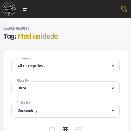
SEARCH RESULTS
Tag:
Mediunidade
Category
Filter By
Order By