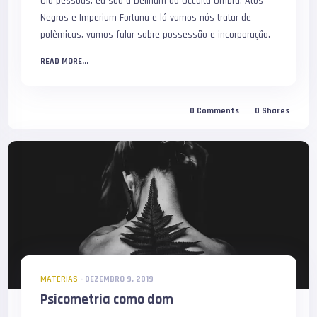
Olá pessoas, eu sou a Delirium da Occulta Umbra, Atos
Negros e Imperium Fortuna e lá vamos nós tratar de
polêmicas, vamos falar sobre possessão e incorporação.
READ MORE...
0
Comments
0
Shares
MATÉRIAS
-
DEZEMBRO 9, 2019
Psicometria como dom