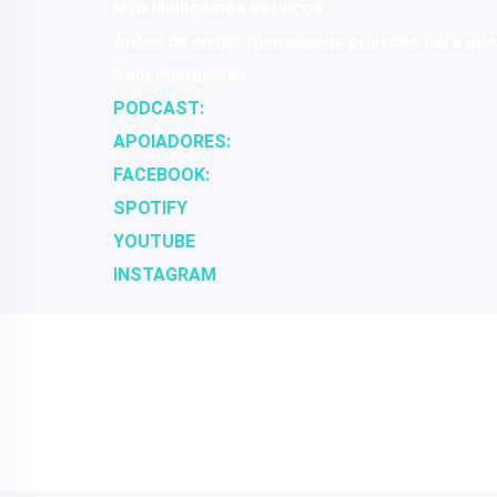
Não divulgamos serviços
Antes de enviar mensagens privadas para qua
Sem militâncias
PODCAST:
APOIADORES:
FACEBOOK:
SPOTIFY
YOUTUBE
INSTAGRAM