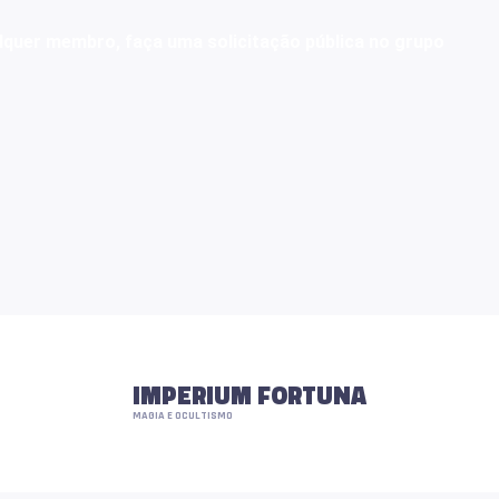
lquer membro, faça uma solicitação pública no grupo
IMPERIUM FORTUNA
MAGIA E OCULTISMO