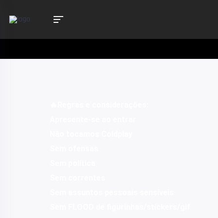
🔥Regras e considerações:
Apresente-se ao entrar
Não tocamos Coldplay
Sem ofensas
Sem política
Sem correntes
Sem assuntos pessoais sensíveis
Sem FLOOD de figurinhas/stickers/gif