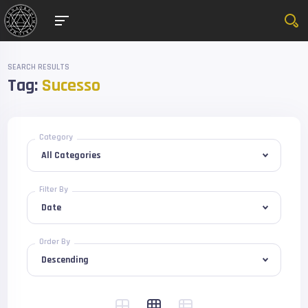
SEARCH RESULTS
Tag:
Sucesso
Category
Filter By
Order By