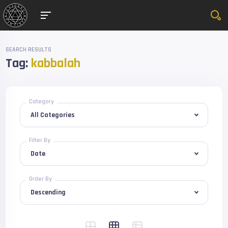
SEARCH RESULTS
Tag:
kabbalah
Category
Filter By
Order By