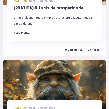
MATÉRIAS
-
DEZEMBRO 29, 2025
(PRÁTICA) Rituais de prosperidade
E mais alguns rituais simples pra galera executar nessa
virada de ano.
READ MORE...
0
Comments
0
Shares
MATÉRIAS
-
DEZEMBRO 29, 2025