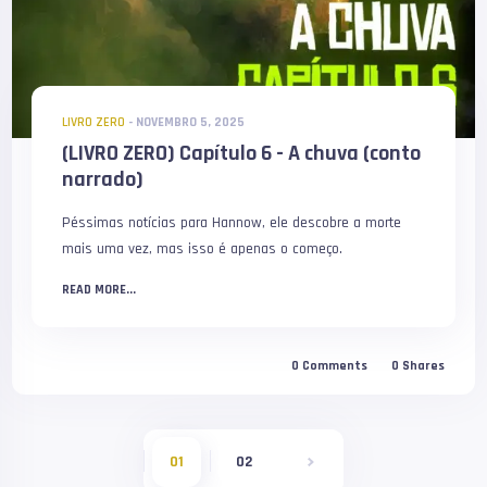
LIVRO ZERO
-
NOVEMBRO 5, 2025
(LIVRO ZERO) Capítulo 6 - A chuva (conto
narrado)
Péssimas notícias para Hannow, ele descobre a morte
mais uma vez, mas isso é apenas o começo.
READ MORE...
0
Comments
0
Shares
01
02