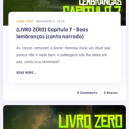
LIVRO ZERO
-
NOVEMBRO 5, 2025
(LIVRO ZERO) Capítulo 7 - Boas
lembranças (conto narrado)
As coisas começam a piorar, Hannow inicia um ritual que
parece não ir nada bem, o poltergeist não lhe deixa em
paz, como isso terminará?
READ MORE...
0
Comments
0
Shares