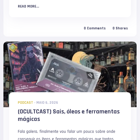
READ MORE...
0
Comments
0
Shares
PODCAST
-
MAIO 6, 2026
(OCULTCAST) Sais, óleos e ferramentas
mágicas
Fala galera, finalmente vou falar um pouco sobre onde
conseguir os itens e ferramentas mágicas que tantos