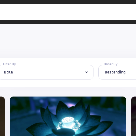
Filter By
Order By