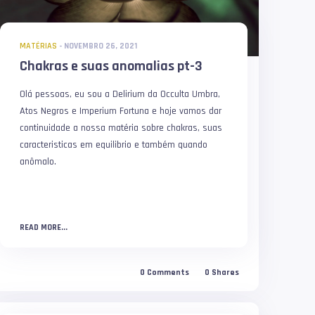
MATÉRIAS
-
NOVEMBRO 26, 2021
Chakras e suas anomalias pt-3
Olá pessoas, eu sou a Delirium da Occulta Umbra,
Atos Negros e Imperium Fortuna e hoje vamos dar
continuidade a nossa matéria sobre chakras, suas
caracteristicas em equilibrio e também quando
anômalo.
READ MORE...
0
Comments
0
Shares