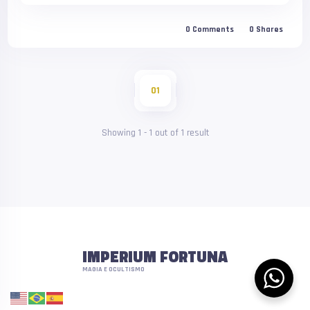
0
Comments
0
Shares
01
Showing
1
-
1
out of
1
result
IMPERIUM FORTUNA
MAGIA E OCULTISMO