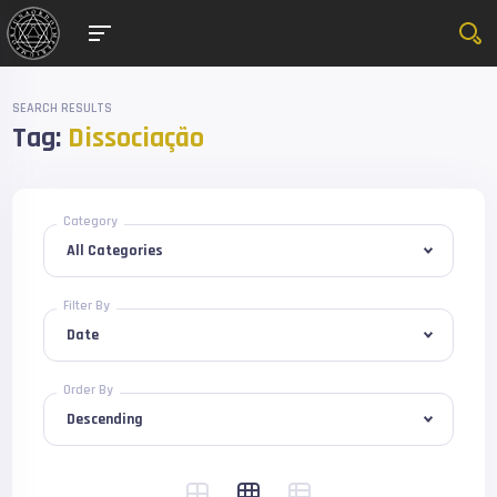
SEARCH RESULTS
Tag:
Dissociação
Category
Filter By
Order By