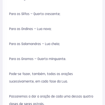
Para os Silfos — Quarto crescente;
Para as Ondinas — Lua nova;
Para as Salamandras — Lua cheia;
Para os Gnomos — Ouarto minguante.
Pode-se fazer, também, todas as orações
sucessivamente, em cada fase da Lua.
Passaremos a dar a oração de cada uma dessas quatro
clases de seres astrais.