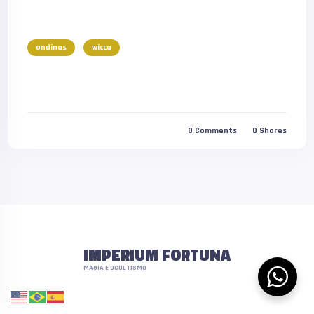
ondinas
wicca
0
Comments
0
Shares
IMPERIUM FORTUNA
MAGIA E OCULTISMO