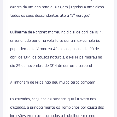
dentro de um ano para que sejam julgados e amaldiçoo
todos os seus descendentes até a 13ª geração”
Guilherme de Nogaret morreu no dia 11 de abril de 1314,
envenenado por uma vela feita por um ex-templário,
papa clemente V morreu 42 dias depois no dia 20 de
abril de 1314, de causas naturais, o Rei Filipe morreu no
dia 29 de novembro de 1314 de derrame cerebral
A linhagem de Filipe não deu muito certo também
Os cruzados, conjunto de pessoas que lutavam nas
cruzadas, e principalmente os Templários por causa das
incursões eram acostumados a trabalharem como