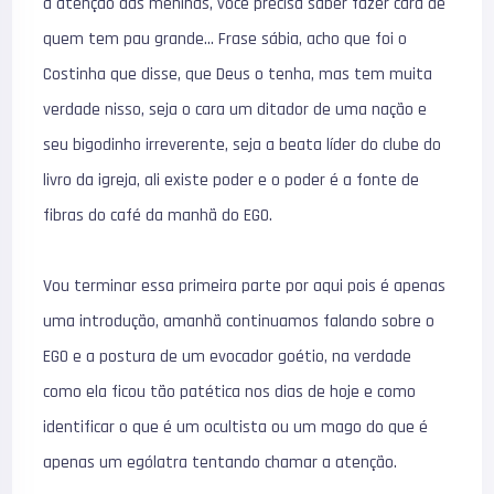
a atenção das meninas, você precisa saber fazer cara de
quem tem pau grande… Frase sábia, acho que foi o
Costinha que disse, que Deus o tenha, mas tem muita
verdade nisso, seja o cara um ditador de uma nação e
seu bigodinho irreverente, seja a beata líder do clube do
livro da igreja, ali existe poder e o poder é a fonte de
fibras do café da manhã do EGO.
Vou terminar essa primeira parte por aqui pois é apenas
uma introdução, amanhã continuamos falando sobre o
EGO e a postura de um evocador goétio, na verdade
como ela ficou tão patética nos dias de hoje e como
identificar o que é um ocultista ou um mago do que é
apenas um ególatra tentando chamar a atenção.