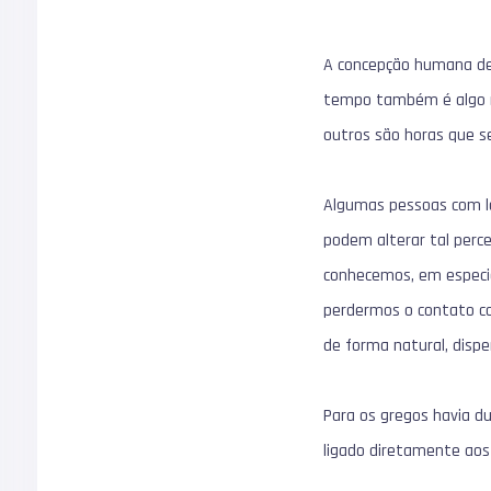
A concepção humana de 
tempo também é algo r
outros são horas que 
Algumas pessoas com l
podem alterar tal perc
conhecemos, em especia
perdermos o contato c
de forma natural, dis
Para os gregos havia d
ligado diretamente aos