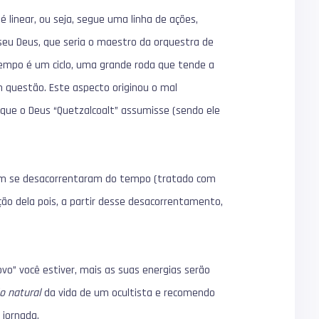
 linear, ou seja, segue uma linha de ações,
seu Deus, que seria o maestro da orquestra de
tempo é um ciclo, uma grande roda que tende a
m questão. Este aspecto originou o mal
m que o Deus “Quetzalcoalt” assumisse (sendo ele
im se desacorrentaram do tempo (tratado com
ção dela pois, a partir desse desacorrentamento,
vo” você estiver, mais as suas energias serão
lo natural
da vida de um ocultista e recomendo
jornada.