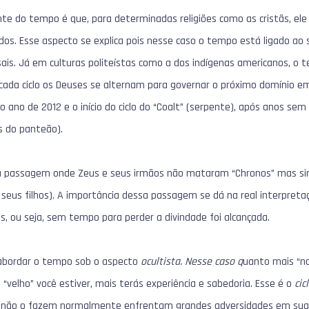
e do tempo é que, para determinadas religiões como as cristãs, ele é
dos. Esse aspecto se explica pois nesse caso o tempo está ligado ao 
ais. Já em culturas politeístas como a dos indígenas americanos, o 
e cada ciclo os Deuses se alternam para governar o próximo domínio e
 ano de 2012 e o início do ciclo do “Coalt” (serpente), após anos se
s do panteão).
 a passagem onde Zeus e seus irmãos não mataram “Chronos” mas s
” seus filhos). A importância dessa passagem se dá na real interpreta
, ou seja, sem tempo para perder a divindade foi alcançada.
 abordar o tempo sob o aspecto
ocultista. Nesse caso q
uanto mais “no
“velho” você estiver, mais terás experiência e sabedoria. Esse é o
cic
ue não o fazem normalmente enfrentam grandes adversidades em sua 