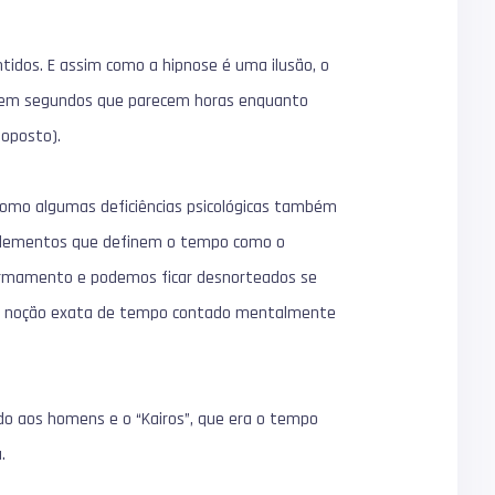
idos. E assim como a hipnose é uma ilusão, o
 em segundos que parecem horas enquanto
oposto).
omo algumas deficiências psicológicas também
is elementos que definem o tempo como o
firmamento e podemos ficar desnorteados se
ma noção exata de tempo contado mentalmente
do aos homens e o “Kairos”, que era o tempo
.