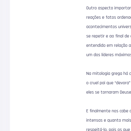
Outro aspecto important
reações e fatos ordena
acontecimentos univers
se repetir e ao final d
entendido em relação ao
um dos líderes máximo
Na mitologia grega há
o cruel pai que “devora
eles se tornaram Deuses
E finalmente nos cabe
intensas e quanto mais 
respeitá-lo, pois os q