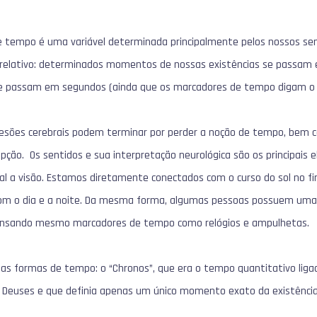
tempo é uma variável determinada principalmente pelos nossos sent
elativo: determinados momentos de nossas existências se passam
se passam em segundos (ainda que os marcadores de tempo digam o 
esões cerebrais podem terminar por perder a noção de tempo, bem c
epção. Os sentidos e sua interpretação neurológica são os principa
l a visão. Estamos diretamente conectados com o curso do sol no 
om o dia e a noite. Da mesma forma, algumas pessoas possuem u
pensando mesmo marcadores de tempo como relógios e ampulhetas.
uas formas de tempo: o “Chronos”, que era o tempo quantitativo liga
 Deuses e que definia apenas um único momento exato da existência