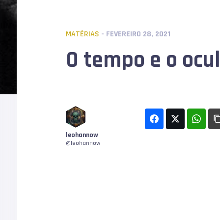
MATÉRIAS
- FEVEREIRO 28, 2021
O tempo e o ocul
leohannow
@leohannow